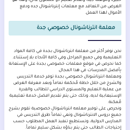
خبيرة ومؤهلة جيداً وتقدم تعليم ذو مستوى عالي، وهذا هو
الغرض من التعاقد مع معلمات إنترناشونال جده ودفع
الأموال لهذا العمل.
معلمة انترناشونال خصوصي جدة
نحن نوفر أكثر من معلمة انترناشونال بجدة في كافة المواد
التعليمية وفي جميع المراحل وفي كافة الأنحاء بلا إستثناء.
كما نحرص في موقع معلمات خصوصي بجدة على الإِستعانة
بِأفضل المدرسات في هذا المجال.
ومعلمة انترناشونال خصوصي بجدة توفر خدمة التدريس
والشرح من خلال خطة مُحكمة تماماً وبعد معرفة الغرض
من عملية التعليم والمستوى الدراسي للطالب والقدرة
الإستيعابية لديه، وذلك حتى يتم تقديم افضل خدمة تعليمية
مُمكنة.
ونحرص على توفير معلمه انترناشونال خصوصية تقوم بشرح
جميع دروس الانترناشونال وتعي تماماً طرق التدريس في
المدارس الدولية، وتستطيع تنفيذ العمل المطلوب حسب
إحتياجات الطالب حتى يتم بناؤه بشكل سليم تماماً.