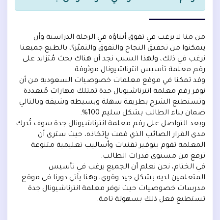
من منا لا يرغب في تفوق أبناؤه في الرحلة الدراسية وأن
يتمكنوا من تحقيق النجاح والتفوق والتميُز؟، بالطبع جميعنا
نرغب في ذلك، ولهذا السبب نجد أن هناك بحث مُتزايد على
رقم معلمة تأسيس انترناشيونال موثوقة.
وقد تمكنا في موقع معلمات خصوصيات السعودية من أن
نوفر رقم معلمة انترناشيونال جدة تمتلك مهارات مُتعددة
وتستطيع الشرح بطريقة سهلة وبسيطة وشيقة وبالتالي
ضمان بناء الطالب بشكل سليم 100%.
وبعد التواصل على رقم معلمة انترناشيونال جدة سوف تُدرك
مدى القرار الصائب الذي قمت بِإتخاذه، حيث سترى أن
المعلمة تقوم بتوفير تقنيات وأساليب تعليمية متنوعة
ترفع من مستوى قدرات الطالب.
في الختام، نحن نعلم أن الجميع يرغب في تأسيس
المتعلمين لديه بشكل جيد وقوي، وهنا يأتي دورنا في موقع
مدرسات خصوصيات حيث نوفر معلمة انترناشيونال جدة
تستطيع فعل ذلك بسهولة تامة.