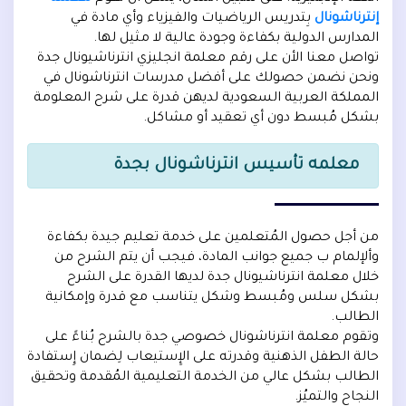
إنترناشونال
بِتدريس الرياضيات والفيزياء وأي مادة في
المدارس الدولية بكفاءة وجودة عالية لا مثيل لها.
تواصل معنا الأن على رقم معلمة انجليزي انترناشيونال جدة
ونحن نضمن حصولك على أفضل مدرسات انترناشونال في
المملكة العربية السعودية لديهن قدرة على شرح المعلومة
بشكل مُبسط دون أي تعقيد أو مشاكل.
معلمه تأسيس انترناشونال بجدة
من أجل حصول المُتعلمين على خدمة تعليم جيدة بكفاءة
وألإلمام ب جميع جوانب المادة، فيجب أن يتم الشرح من
خلال معلمة انترناشيونال جدة لديها القدرة على الشرح
بشكل سلس ومُبسط وشكل يتناسب مع قدرة وإمكانية
الطالب.
وتقوم معلمة انترناشونال خصوصي جدة بالشرح بُناءً على
حالة الطفل الذهنية وقدرته على الإِستيعاب لِضمان إِستفادة
الطالب بشكل عالي من الخدمة التعليمية المُقدمة وتحقيق
النجاح والتميُز.