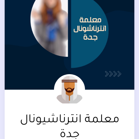
معلمة انترناشيونال
جدة