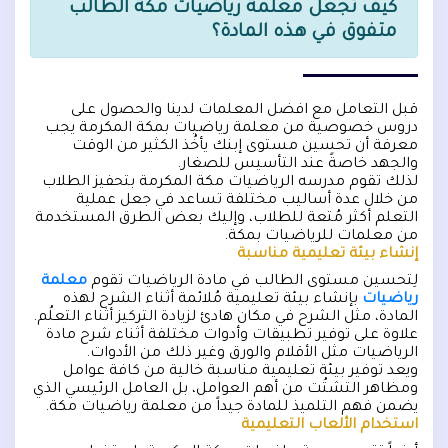
كيف تجعل معلمة رياضيات مكة الطالب
متفوق في هذه المادة؟
قبل التعامل مع افضل المعلمات لدينا والحصول على
دروس خصوصية من معلمة رياضيات بمكة المكرمة يجب
معرفة أن تحسين مستوى إبنك يأخُذ الكثير من الوقت
والجهد خاصةً عند التأسيس للصغار.
لذلك تقوم مدرسه الرياضيات مكة المكرمة بتحفيز الطلاب
من خلال عدة أساليب مختلفة تساعد في جعل عملية
التعلم أكثر مُتعة للطلاب، وإليك بعض الطرق المستخدمة
من معلمات للرياضيات بمكة.
إنشاء بيئة تعليمية مناسبة
لِتحسين مستوى الطالب في مادة الرياضيات تقوم
معلمة
رياضيات
بإنشاء بيئة تعليمية مُلائمة أثناء الشرح لهذه
المادة، مثل الشرح في مكان هادئ لزيادة التركيز أثناء التعلُم.
علاوة على توفير تطبيقات وأدوات مختلفة أثناء شرح مادة
الرياضيات مثل الأقلام والورق وغير ذلك من الأدوات.
ويعد توفير بيئة تعليمية مناسبة خالية من كافة عوامل
ومظاهر التشتُت من أهم العوامل، بل العامل الرئيسي الذي
يضمن فهم التلميذ للمادة جيداً من معلمة رياضيات مكة.
استخدام الألعاب التعليمية