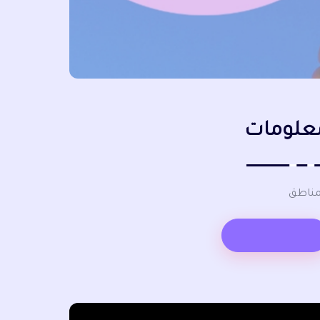
علومات
مناطق